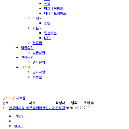
논씰
마그네틱펌프
다이어프램펌프
피팅
스텐
카본
일본카본
NTC
커플러
납품실적
납품실적
견적문의
견적문의
고객센터
공지사항
자료실
고객센터
공지사항
자료실
번호
제목
작성자
날짜
조회 수
1
안녕하세요. 에프엠씨테크입니다.
관리자
2020-10-23
230
PREV
1
NEXT