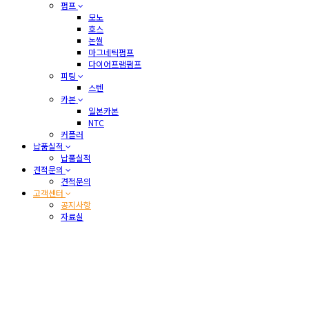
펌프
모노
호스
논씰
마그네틱펌프
다이어프램펌프
피팅
스텐
카본
일본카본
NTC
커플러
납품실적
납품실적
견적문의
견적문의
고객센터
공지사항
자료실