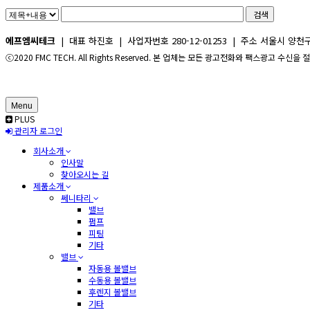
검색
에프엠씨테크
| 대표 하진호 | 사업자번호 280-12-01253 | 주소 서울시 양천구 신정로 2
ⓒ2020 FMC TECH. All Rights Reserved. 본 업체는 모든 광고전화와 팩스광고 수신
Menu
PLUS
관리자 로그인
회사소개
인사말
찾아오시는 길
제품소개
쎄니타리
밸브
펌프
피팅
기타
밸브
자동용 볼밸브
수동용 볼밸브
후렌지 볼밸브
기타