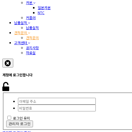
카본
일본카본
NTC
커플러
납품실적
납품실적
견적문의
견적문의
고객센터
공지사항
자료실
계정에 로그인합니다
로그인 유지
관리자 로그인