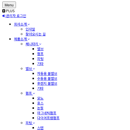
Menu
PLUS
관리자 로그인
회사소개
인사말
찾아오시는 길
제품소개
쎄니타리
밸브
펌프
피팅
기타
밸브
자동용 볼밸브
수동용 볼밸브
후렌지 볼밸브
기타
펌프
모노
호스
논씰
마그네틱펌프
다이어프램펌프
피팅
스텐