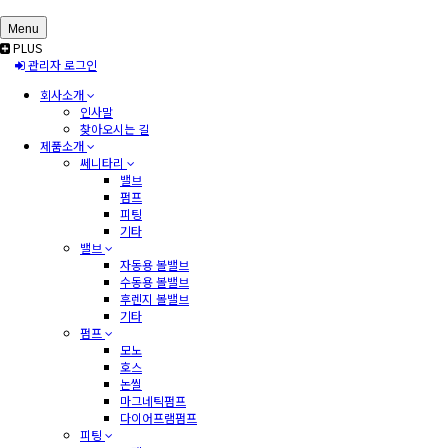
Menu
PLUS
관리자 로그인
회사소개
인사말
찾아오시는 길
제품소개
쎄니타리
밸브
펌프
피팅
기타
밸브
자동용 볼밸브
수동용 볼밸브
후렌지 볼밸브
기타
펌프
모노
호스
논씰
마그네틱펌프
다이어프램펌프
피팅