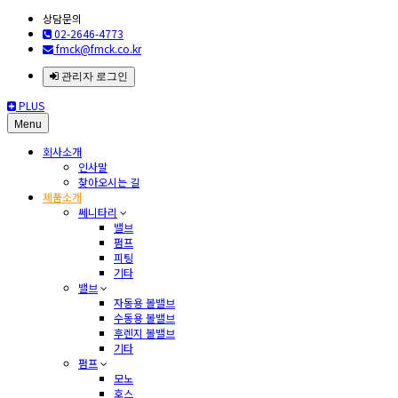
상담문의
02-2646-4773
fmck@fmck.co.kr
관리자 로그인
PLUS
Menu
회사소개
인사말
찾아오시는 길
제품소개
쎄니타리
밸브
펌프
피팅
기타
밸브
자동용 볼밸브
수동용 볼밸브
후렌지 볼밸브
기타
펌프
모노
호스