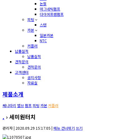
논씰
마그네틱펌프
다이어프램펌프
피팅
스텐
카본
일본카본
NTC
커플러
납품실적
납품실적
견적문의
견적문의
고객센터
공지사항
자료실
제품소개
쎄니타리
밸브
펌프
피팅
카본
커플러
.
› 세미원터치
관리자 | 2020.09.29 15:17:05 |
메뉴 건너뛰기
쓰기