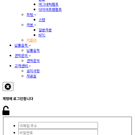
마그네틱펌프
다이어프램펌프
피팅
스텐
카본
일본카본
NTC
커플러
납품실적
납품실적
견적문의
견적문의
고객센터
공지사항
자료실
계정에 로그인합니다