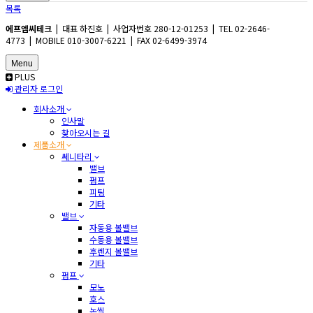
목록
에프엠씨테크
| 대표 하진호 | 사업자번호 280-12-01253 | TEL 02-2646-
4773 | MOBILE 010-3007-6221 | FAX 02-6499-3974
Menu
PLUS
관리자 로그인
회사소개
인사말
찾아오시는 길
제품소개
쎄니타리
밸브
펌프
피팅
기타
밸브
자동용 볼밸브
수동용 볼밸브
후렌지 볼밸브
기타
펌프
모노
호스
논씰