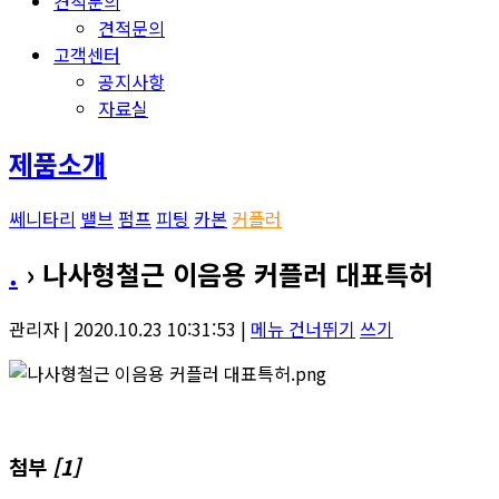
견적문의
견적문의
고객센터
공지사항
자료실
제품소개
쎄니타리
밸브
펌프
피팅
카본
커플러
.
› 나사형철근 이음용 커플러 대표특허
관리자 | 2020.10.23 10:31:53 |
메뉴 건너뛰기
쓰기
첨부
[1]