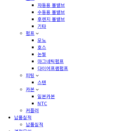
자동용 볼밸브
수동용 볼밸브
후렌지 볼밸브
기타
펌프
모노
호스
논씰
마그네틱펌프
다이어프램펌프
피팅
스텐
카본
일본카본
NTC
커플러
납품실적
납품실적