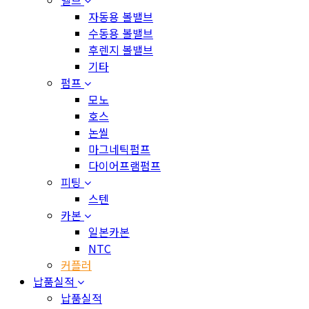
자동용 볼밸브
수동용 볼밸브
후렌지 볼밸브
기타
펌프
모노
호스
논씰
마그네틱펌프
다이어프램펌프
피팅
스텐
카본
일본카본
NTC
커플러
납품실적
납품실적