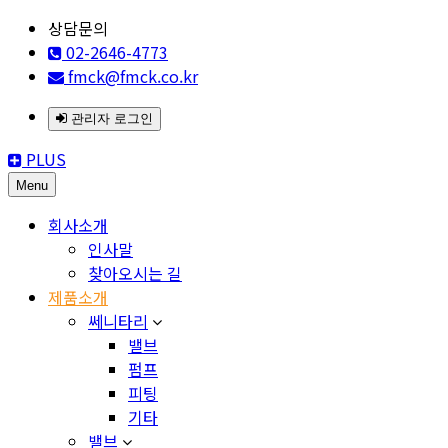
상담문의
02-2646-4773
fmck@fmck.co.kr
관리자 로그인
PLUS
Menu
회사소개
인사말
찾아오시는 길
제품소개
쎄니타리
밸브
펌프
피팅
기타
밸브